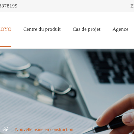
5878199
E
OKOYO
Centre du produit
Cas de projet
Agence
ciété
Nouvelle usine en construction