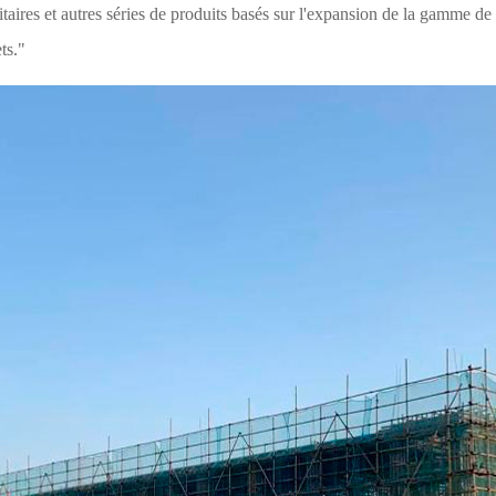
taires et autres séries de produits basés sur l'expansion de la gamme de 
ts."