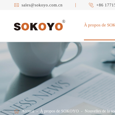


sales@sokoyo.com.cn
+86 1771
À propos de S

Accueil
À propos de SOKOYO
Nouvelles de la so