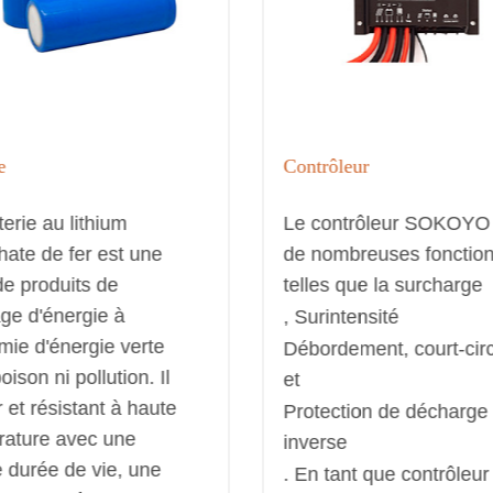
e
Contrôleur
terie au lithium
Le contrôleur SOKOYO
ate de fer est une
de nombreuses fonctio
de produits de
telles que la surcharge
ge d'énergie à
, Surintensité
ie d'énergie verte
Débordement, court-circ
ison ni pollution. Il
et
r et résistant à haute
Protection de décharge
rature avec une
inverse
 durée de vie, une
. En tant que contrôleur