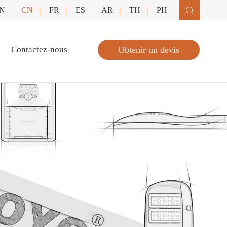
N
CN
FR
ES
AR
TH
PH

Contactez-nous
Obtenir un devis