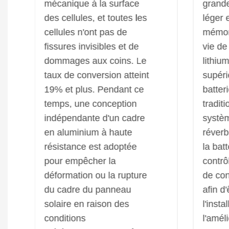
mécanique à la surface
grande
des cellules, et toutes les
léger 
cellules n'ont pas de
mémora
fissures invisibles et de
vie de
dommages aux coins. Le
lithium
taux de conversion atteint
supéri
19% et plus. Pendant ce
batter
temps, une conception
tradit
indépendante d'un cadre
systèm
en aluminium à haute
réverb
résistance est adoptée
la batt
pour empêcher la
contrô
déformation ou la rupture
de con
du cadre du panneau
afin d
solaire en raison des
l'insta
conditions
l'amél