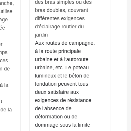
des bras simples ou des
anche,
bras doubles, couvrant
tilise
différentes exigences
lage
d'éclairage routier du
tée
jardin
Aux routes de campagne,
er
à la route principale
emps
urbaine et à l'autoroute
nces
urbaine, etc. Le poteau
on de
lumineux et le béton de
fondation peuvent tous
à la
deux satisfaire aux
exigences de résistance
u
de l'absence de
 de la
déformation ou de
dommage sous la limite