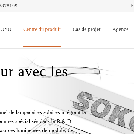
5878199
E
OKOYO
Centre du produit
Cas de projet
Agence
ur avec les
l de lampadaires solaires intégrant la
sommes spécialisés dans la R & D
 sources lumineuses de module, de