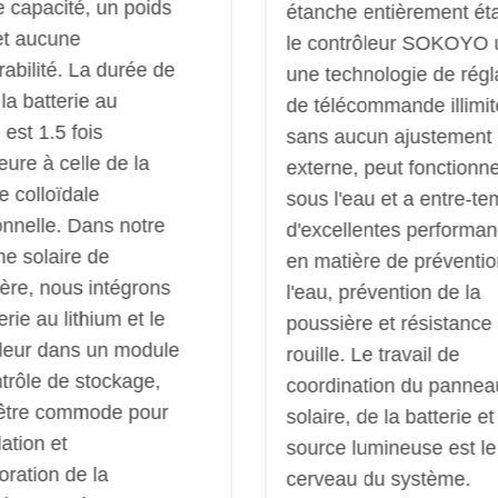
 capacité, un poids
étanche entièrement ét
et aucune
le contrôleur SOKOYO u
bilité. La durée de
une technologie de rég
 la batterie au
de télécommande illimi
 est 1.5 fois
sans aucun ajustement
eure à celle de la
externe, peut fonctionn
ie colloïdale
sous l'eau et a entre-t
ionnelle. Dans notre
d'excellentes performa
e solaire de
en matière de préventi
ère, nous intégrons
l'eau, prévention de la
erie au lithium et le
poussière et résistance 
leur dans un module
rouille. Le travail de
trôle de stockage,
coordination du pannea
'être commode pour
solaire, de la batterie et
llation et
source lumineuse est le
ioration de la
cerveau du système.