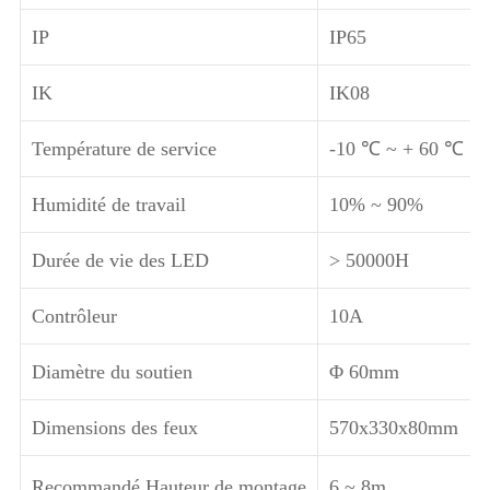
IP
IP65
IK
IK08
Température de service
-10 ℃ ~ + 60 ℃
Humidité de travail
10% ~ 90%
Durée de vie des LED
> 50000H
Contrôleur
10A
Diamètre du soutien
Φ 60mm
Dimensions des feux
570x330x80mm
Recommandé Hauteur de montage
6 ~ 8m